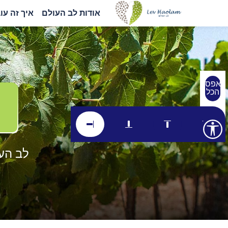
אודות לב העולם
איך זה עו
אפס
הכל
לב העו